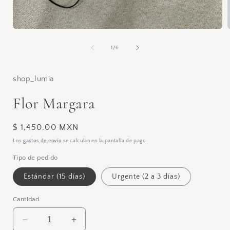
Abrir
A
elemento
multimedia
de
1
/
6
1
en
una
ventana
shop_lumia
modal
Flor Margara
Precio
$ 1,450.00 MXN
habitual
Los
gastos de envío
se calculan en la pantalla de pago.
Tipo de pedido
Estándar (15 días)
Urgente (2 a 3 días)
Cantidad
Reducir
Aumentar