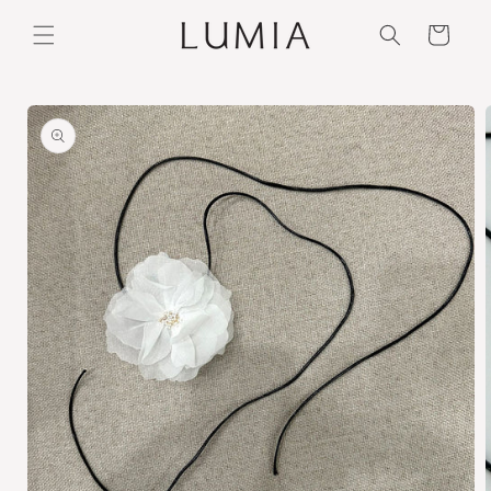
Ir
directamente
Carrito
al contenido
Ir
directamente
a la
información
del producto