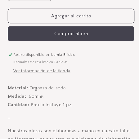
cantidad
cantidad
para
para
Flor
Flor
Agregar al carrito
Margara
Margara
Comprar ahora
Retiro disponible en
Lumia Brides
Normalmente está listo en 2 a 4 días
Ver información de la tienda
Material:
Organza de seda
Medida:
9cm ø.
Cantidad:
Precio incluye 1 pz.
-
Nuestras piezas son elaboradas a mano en nuestro taller