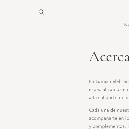
Ir
directamente
al contenido
To
Acerca
En Lumia celebram
especializamos en
alta calidad con u
Cada una de nuestr
acompañarte en los
y complementos, nu