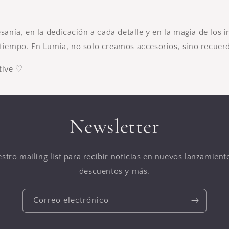
sanía, en la dedicación a cada detalle y en la magia de los 
tiempo. En Lumia, no solo creamos accesorios, sino recuerd
tive
♡
Newsletter
stro mailing list para recibir noticias en nuevos lanzamien
descuentos y más.
Correo electrónico