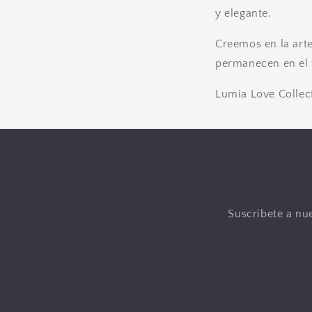
y elegante.
Creemos en la arte
permanecen en el 
Lumia Love Collec
Suscribete a nue