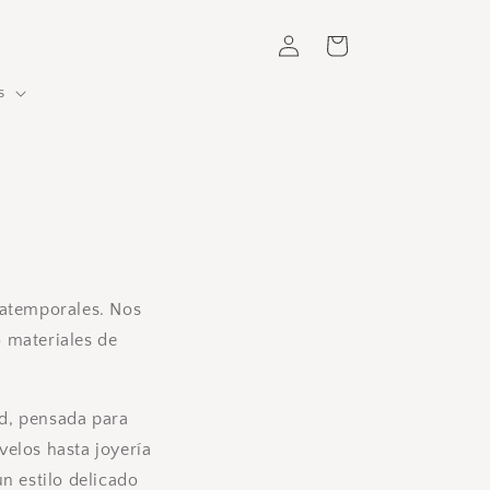
Iniciar
Carrito
sesión
s
 atemporales. Nos
 materiales de
ad, pensada para
elos hasta joyería
n estilo delicado