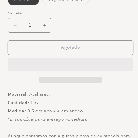
agotada
agotada
o
o
no
no
Cantidad
disponible
disponible
Reducir
Aumentar
cantidad
cantidad
para
para
Boutonniere
Boutonniere
Agotado
Azahares
Azahares
Material:
Azahares.
Cantidad:
1 pz.
Medida:
8.5 cm alto x 4 cm ancho.
*
Disponible para entrega inmediata.
-
Aunque contamos con algunas piezas en existencia para