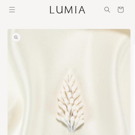
Ir
directamente
Carrito
al contenido
Ir
directamente
a la
información
del producto