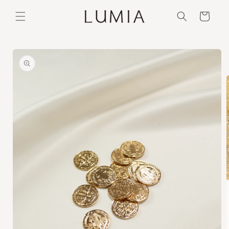
Ir
directamente
Carrito
al contenido
Ir
directamente
a la
información
del producto