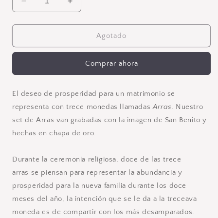
Reducir
Aumentar
cantidad
cantidad
para
para
Arras
Arras
Agotado
San
San
Benito
Benito
Comprar ahora
Oro
Oro
El deseo de prosperidad para un matrimonio se
representa con trece monedas llamadas
Arras.
Nuestro
set de Arras van grabadas con la imagen de San Benito y
hechas en chapa de oro.
Durante la ceremonia religiosa,
doce de las trece
arras se piensan para representar la abundancia y
prosperidad para la nueva familia durante los doce
meses del año, la intención que se le da a la treceava
moneda es de compartir con los más desamparados.