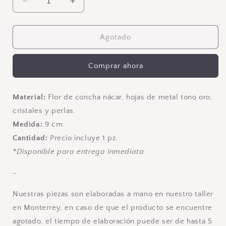
Reducir
Aumentar
cantidad
cantidad
para
para
Ana
Ana
Agotado
G.
G.
Comprar ahora
Material:
Flor de concha nácar, hojas de metal tono oro,
cristales y perlas.
Medida:
9 cm.
Cantidad:
Precio incluye 1 pz.
*Disponible para entrega inmediata
-
Nuestras piezas son elaboradas a mano en nuestro taller
en Monterrey, en caso de que el producto se encuentre
agotado, el tiempo de elaboración puede ser de hasta 5