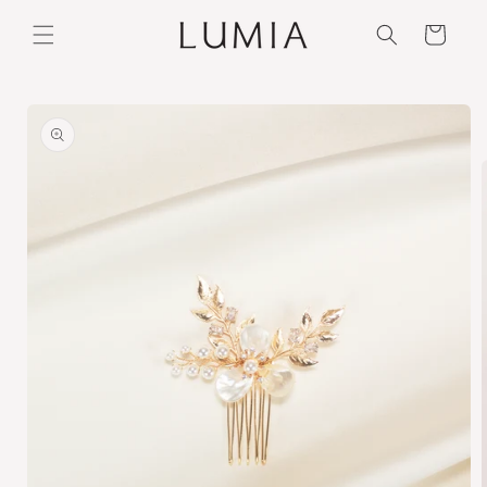
Ir
directamente
Carrito
al contenido
Ir
directamente
a la
información
del producto