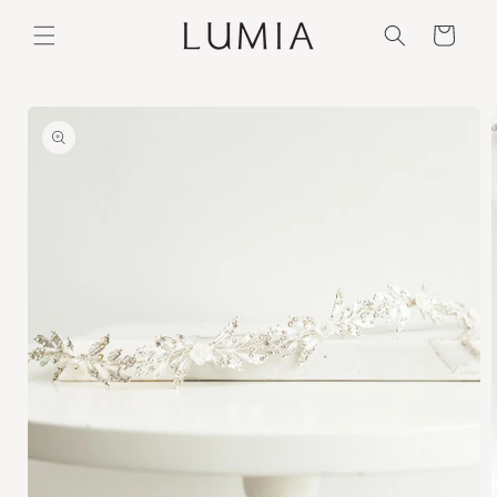
Ir
directamente
Carrito
al contenido
Ir
directamente
a la
información
del producto