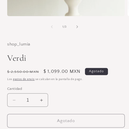
Abrir
A
elemento
multimedia
de
1
/
3
1
en
una
ventana
shop_lumia
modal
Verdi
Precio
Precio
$ 1,099.00 MXN
Agotado
$ 2,550.00 MXN
habitual
de
Los
gastos de envío
se calculan en la pantalla de pago.
oferta
Cantidad
Reducir
Aumentar
cantidad
cantidad
para
para
Verdi
Verdi
Agotado