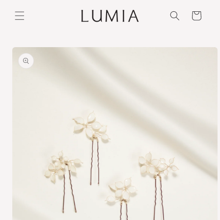
Ir
directamente
Carrito
al contenido
Ir
directamente
a la
información
del producto