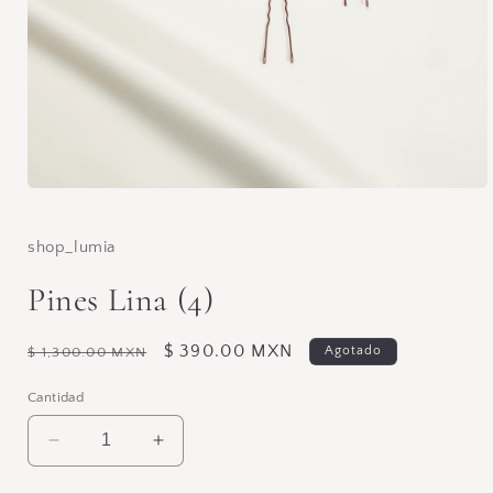
Abrir
elemento
multimedia
1
shop_lumia
en
una
Pines Lina (4)
ventana
modal
Precio
Precio
$ 390.00 MXN
Agotado
$ 1,300.00 MXN
habitual
de
Cantidad
oferta
Reducir
Aumentar
cantidad
cantidad