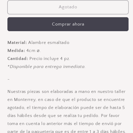
para
para
Pines
Pines
Agotado
Lina
Lina
(4)
(4)
Comprar ahora
Material:
Alambre esmaltado
Medida:
4cm ⌀.
Cantidad:
Precio incluye 4 pz.
*Disponible para entrega inmediata.
-
Nuestras piezas son elaboradas a mano en nuestro taller
en Monterrey, en caso de que el producto se encuentre
agotado, el tiempo de elaboración puede ser de hasta 5
días hábiles desde que se realiza tu pedido. Por favor
toma en cuenta lo anterior más el tiempo de envió por
parte de la paquetería que es de entre 1 a 3 días hábiles.