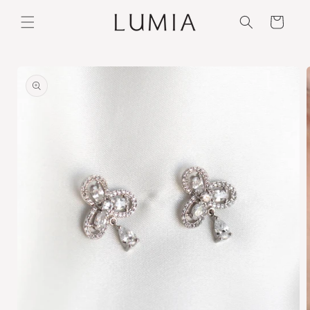
Ir
directamente
Carrito
al contenido
Ir
directamente
a la
información
del producto