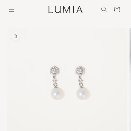
Ir
directamente
Carrito
al contenido
Ir
directamente
a la
información
del producto