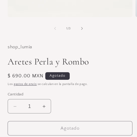
Abrir
A
elemento
multimedia
de
1
/
3
1
en
una
ventana
shop_lumia
modal
Aretes Perla y Rombo
Precio
$ 690.00 MXN
Agotado
habitual
Los
gastos de envío
se calculan en la pantalla de pago.
Cantidad
Reducir
Aumentar
cantidad
cantidad
para
para
Aretes
Aretes
Agotado
Perla
Perla