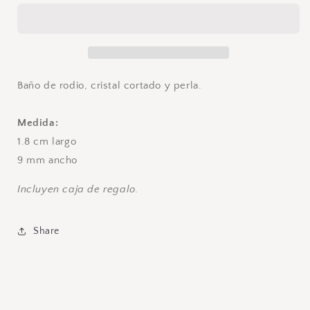
y
y
Perla
Perla
Ch
Ch
Baño de rodio, cristal cortado y perla.
Medida:
1.8 cm largo
9 mm ancho
Incluyen caja de regalo.
Share