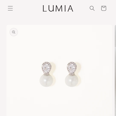
Ir
directamente
Carrito
al contenido
Ir
directamente
a la
información
del producto