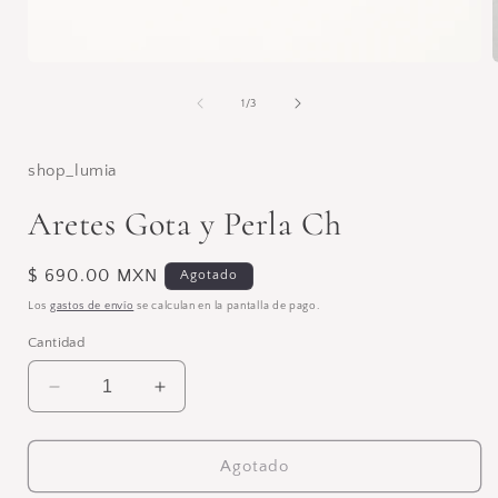
Abrir
A
elemento
multimedia
de
1
/
3
1
en
una
ventana
shop_lumia
modal
Aretes Gota y Perla Ch
Precio
$ 690.00 MXN
Agotado
habitual
Los
gastos de envío
se calculan en la pantalla de pago.
Cantidad
Reducir
Aumentar
cantidad
cantidad
para
para
Aretes
Aretes
Agotado
Gota
Gota